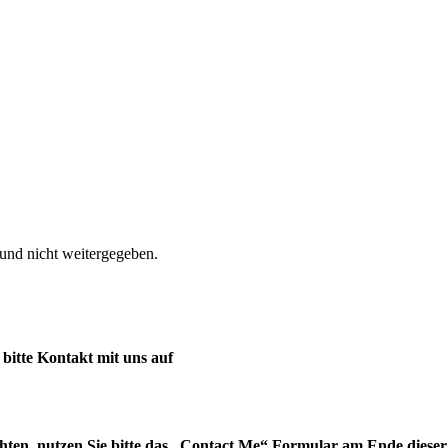
nd nicht weitergegeben.
itte Kontakt mit uns auf
en, nutzen Sie bitte das „Contact Me“ Formular am Ende dieser 